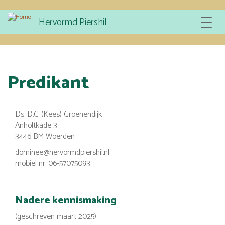
Overslaan
Hervormd Piershil
Toggle
en
navigat
naar
de
inhoud
gaan
Predikant
Ds. D.C. (Kees) Groenendijk
Anholtkade 3
3446 BM Woerden
dominee@hervormdpiershil.nl
mobiel nr. 06-57075093
Nadere kennismaking
(geschreven maart 2025)