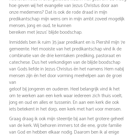
hoe geven wij het evangelie van Jezus Christus door aan
onze medemens? Dat is ook de rode draad in mijn
predikantschap: mijn wens om in mijn ambt zoveel mogelijk
mensen, jong en oud, te kunnen
bereiken met Jezus’ blijde boodschap.
Inmiddels ben ik ruim 35 jaar predikant en is Piershil mijn 7e
gemeente. Het mooiste van het predikantschap vind ik de
combinatie van de drie kerntaken: prediking, pastoraat en
catechese. Dus het verkondigen van de blijde boodschap
van Gods liefde in Jezus Christus én het namens Hem nabij
mensen zijn én het door vorming meehelpen aan de groei
van
geloof bij jongeren en ouderen. Heel belangrijk vind ik het
om te werken aan een kerk waar iedereen zich thuis voelt,
jong en oud en alles er tussenin. En aan een kerk die ook
iets betekent in het dorp, een kerk met hart voor mensen.
Graag draag ik ook mijn steentje bij aan het grotere geheel
van de kerk. Wij behoren immers tot die ene, grote familie
van God en hebben elkaar nodig. Daarom ben ik al enige