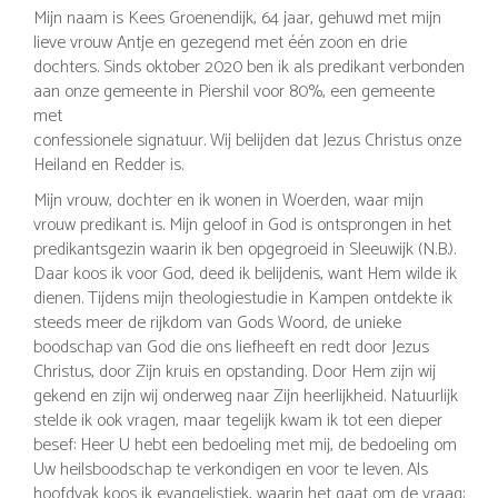
Mijn naam is Kees Groenendijk, 64 jaar, gehuwd met mijn
lieve vrouw Antje en gezegend met één zoon en drie
dochters. Sinds oktober 2020 ben ik als predikant verbonden
aan onze gemeente in Piershil voor 80%, een gemeente
met
confessionele signatuur. Wij belijden dat Jezus Christus onze
Heiland en Redder is.
Mijn vrouw, dochter en ik wonen in Woerden, waar mijn
vrouw predikant is. Mijn geloof in God is ontsprongen in het
predikantsgezin waarin ik ben opgegroeid in Sleeuwijk (N.B.).
Daar koos ik voor God, deed ik belijdenis, want Hem wilde ik
dienen. Tijdens mijn theologiestudie in Kampen ontdekte ik
steeds meer de rijkdom van Gods Woord, de unieke
boodschap van God die ons liefheeft en redt door Jezus
Christus, door Zijn kruis en opstanding. Door Hem zijn wij
gekend en zijn wij onderweg naar Zijn heerlijkheid. Natuurlijk
stelde ik ook vragen, maar tegelijk kwam ik tot een dieper
besef: Heer U hebt een bedoeling met mij, de bedoeling om
Uw heilsboodschap te verkondigen en voor te leven. Als
hoofdvak koos ik evangelistiek, waarin het gaat om de vraag: