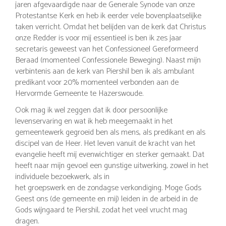
jaren afgevaardigde naar de Generale Synode van onze
Protestantse Kerk en heb ik eerder vele bovenplaatselijke
taken verricht. Omdat het belijden van de kerk dat Christus
onze Redder is voor mij essentieel is ben ik zes jaar
secretaris geweest van het Confessioneel Gereformeerd
Beraad (momenteel Confessionele Beweging). Naast mijn
verbintenis aan de kerk van Piershil ben ik als ambulant
predikant voor 20% momenteel verbonden aan de
Hervormde Gemeente te Hazerswoude.
Ook mag ik wel zeggen dat ik door persoonlijke
levenservaring en wat ik heb meegemaakt in het
gemeentewerk gegroeid ben als mens, als predikant en als
discipel van de Heer. Het leven vanuit de kracht van het
evangelie heeft mij evenwichtiger en sterker gemaakt. Dat
heeft naar mijn gevoel een gunstige uitwerking, zowel in het
individuele bezoekwerk, als in
het groepswerk en de zondagse verkondiging. Moge Gods
Geest ons (de gemeente en mij) leiden in de arbeid in de
Gods wijngaard te Piershil, zodat het veel vrucht mag
dragen.