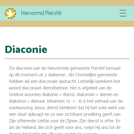
Overslaan
Hervormd Piershil
Toggle
en
navigat
naar
de
inhoud
gaan
Diaconie
De diaconie van de Hervormde gemeente Piershil bestaat
op dit moment uit 2 diakenen. Als Christelijke gemeente
hebben wij een diaconale opdracht. Letterlijk betekent het
woord diaconaat: dienstbetoon. Het is afgeleid van de
Griekse woorden diakonie = dienst, diakonein = dienen en
diakonos = dienaar. Johannes 13 : 1 - 15 is het verhaal van de
voetwassing. Jezus, dienst betekent dat hij het vuile werk van
een slaaf opknapt en zo een zichtbare prediking geeft van
Zijn offerende Liefde voor de Zijnen. Zijn dienst is offer. En
als de Heiland, die zich geeft voor ons, roept Hij ons tot de