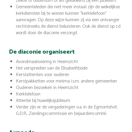
ziekte of ouderdom of als gelukwens bij een jubileum.
Gemeenteleden die niet meer instaat zijn de wekelijkse
kerkdiensten bij te wonen kunnen "kerktelefoon"
aanvragen. Op deze wijze kunnen zij via een ontvanger
rechtstreeks de dienst beluisteren. Ook de dienst op cd
wordt door de diaconie verzorgd.
De diaconie organiseert
Avondmaalsviering in Heemzicht
Het verspreiden van de Elisabethbode
Kerstattenties voor ouderen
Kerstpakketten voor minima i.s.m. andere gemeenten
Ouderen bezoeken in Heemzicht
Kerktelefoon
Attentie bij huwelijksjubileum
Verder zijn er de vergaderingen o.a. in de Egmontshof,
G.D.R., Zendingscommissie en bejaardencomité.