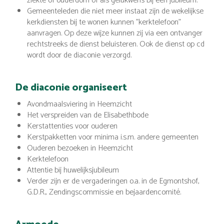
ziekte of ouderdom of als gelukwens bij een jubileum.
Gemeenteleden die niet meer instaat zijn de wekelijkse
kerkdiensten bij te wonen kunnen "kerktelefoon"
aanvragen. Op deze wijze kunnen zij via een ontvanger
rechtstreeks de dienst beluisteren. Ook de dienst op cd
wordt door de diaconie verzorgd.
De diaconie organiseert
Avondmaalsviering in Heemzicht
Het verspreiden van de Elisabethbode
Kerstattenties voor ouderen
Kerstpakketten voor minima i.s.m. andere gemeenten
Ouderen bezoeken in Heemzicht
Kerktelefoon
Attentie bij huwelijksjubileum
Verder zijn er de vergaderingen o.a. in de Egmontshof,
G.D.R., Zendingscommissie en bejaardencomité.