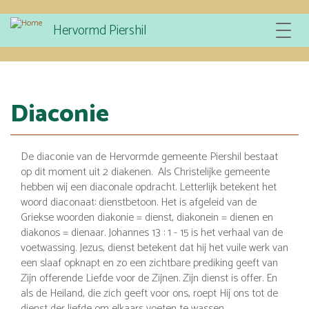
Overslaan
Hervormd Piershil
Toggle
en
navigat
naar
de
inhoud
gaan
Diaconie
De diaconie van de Hervormde gemeente Piershil bestaat
op dit moment uit 2 diakenen. Als Christelijke gemeente
hebben wij een diaconale opdracht. Letterlijk betekent het
woord diaconaat: dienstbetoon. Het is afgeleid van de
Griekse woorden diakonie = dienst, diakonein = dienen en
diakonos = dienaar. Johannes 13 : 1 - 15 is het verhaal van de
voetwassing. Jezus, dienst betekent dat hij het vuile werk van
een slaaf opknapt en zo een zichtbare prediking geeft van
Zijn offerende Liefde voor de Zijnen. Zijn dienst is offer. En
als de Heiland, die zich geeft voor ons, roept Hij ons tot de
dienst der liefde om elkaars voeten te wassen.