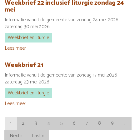
Weekbrief 22 inclusief liturgie zondag 24
inclusief
mei
liturgie
Informatie vanuit de gemeente van zondag 24 mei 2026 –
zondag
zaterdag 30 mei 2026
31
mei
Weekbrief en liturgie
2026
Lees meer
over
Weekbrief
22
Weekbrief 21
inclusief
Informatie vanuit de gemeente van zondag 17 mei 2026 –
liturgie
zaterdag 23 mei 2026
zondag
24
Weekbrief en liturgie
mei
Lees meer
over
Weekbrief
Paginering
21
Huidige
1
Page
2
Page
3
Page
4
Page
5
Page
6
Page
7
Page
8
Page
9
…
pagina
Volgende
Next ›
Laatste
Last »