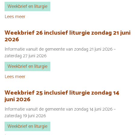
juli
Weekbrief en liturgie
2026
Lees meer
over
Weekbrief
28
Weekbrief 26 inclusief liturgie zondag 21 juni
inclusief
2026
liturgie
Informatie vanuit de gemeente van zondag 21 juni 2026 –
zondag
zaterdag 27 juni 2026
5
juli
Weekbrief en liturgie
2026
Lees meer
over
Weekbrief
26
Weekbrief 25 inclusief liturgie zondag 14
inclusief
juni 2026
liturgie
Informatie vanuit de gemeente van zondag 14 juni 2026 –
zondag
zaterdag 19 juni 2026
21
juni
Weekbrief en liturgie
2026