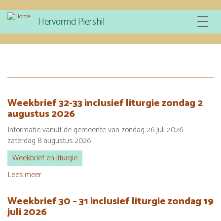
Overslaan
Hervormd Piershil
Toggle
en
navigat
naar
de
inhoud
gaan
Weekbrief 32-33 inclusief liturgie zondag 2
augustus 2026
Informatie vanuit de gemeente van zondag 26 juli 2026 -
zaterdag 8 augustus 2026
Weekbrief en liturgie
Lees meer
over
Weekbrief
32-
Weekbrief 30 – 31 inclusief liturgie zondag 19
33
juli 2026
inclusief