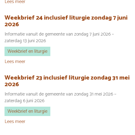
Lees meer
over
Weekbrief
25
Weekbrief 24 inclusief liturgie zondag 7 juni
inclusief
2026
liturgie
Informatie vanuit de gemeente van zondag 7 juni 2026 –
zondag
zaterdag 13 juni 2026
14
juni
Weekbrief en liturgie
2026
Lees meer
over
Weekbrief
24
Weekbrief 23 inclusief liturgie zondag 31 mei
inclusief
2026
liturgie
Informatie vanuit de gemeente van zondag 31 mei 2026 –
zondag
zaterdag 6 juni 2026
7
juni
Weekbrief en liturgie
2026
Lees meer
over
Weekbrief
23