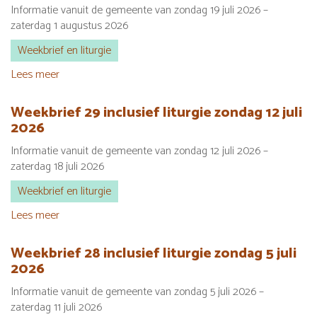
Informatie vanuit de gemeente van zondag 19 juli 2026 –
liturgie
zaterdag 1 augustus 2026
zondag
2
Weekbrief en liturgie
augustus
2026
Lees meer
over
Weekbrief
30
Weekbrief 29 inclusief liturgie zondag 12 juli
–
2026
31
Informatie vanuit de gemeente van zondag 12 juli 2026 –
inclusief
zaterdag 18 juli 2026
liturgie
zondag
Weekbrief en liturgie
19
juli
Lees meer
over
2026
Weekbrief
29
Weekbrief 28 inclusief liturgie zondag 5 juli
inclusief
2026
liturgie
Informatie vanuit de gemeente van zondag 5 juli 2026 –
zondag
zaterdag 11 juli 2026
12